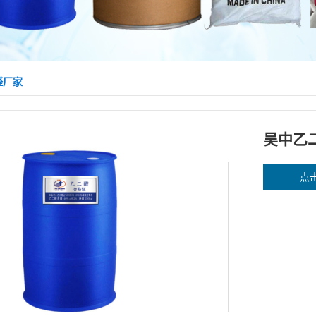
醛厂家
吴中乙
点