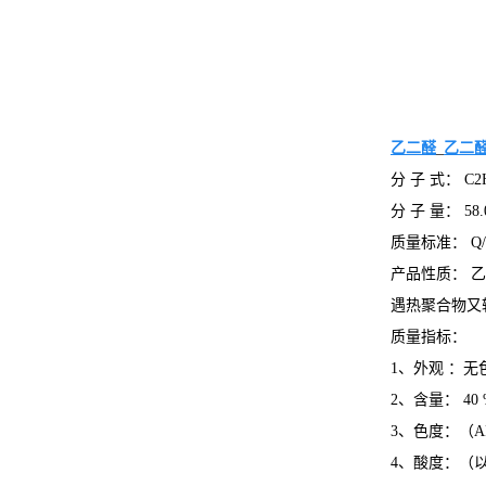
乙二醛
_
乙二
分 子 式： C2
分 子 量： 58.
质量标准： Q/G
产品性质： 
遇热聚合物又
质量指标：
1、外观 ：
2、含量： 40 
3、色度：（AP
4、酸度：（以乙