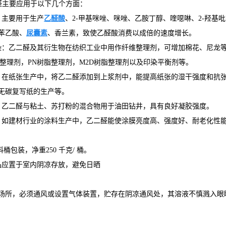
醛主要应用于以下几个方面：
：主要用于生产
乙醛酸
、2-甲基咪唑、咪唑、乙胺丁醇、喹噁啉、2-羟
苯乙酸、
尿囊素
、香兰素，致使乙醛酸消费以成倍的速度增长。
染：乙二醛及其衍生物在纺织工业中用作纤维整理剂，可增加棉花、尼龙
物整理剂，PN树脂整理剂，M2D树脂整理剂以及印染平衡剂等。
：在纸张生产中，将乙二醛添加到上浆剂中，能提高纸张的湿干强度和抗张
无碳复写纸的生产等。
：乙二醛与粘土、苏打粉的混合物用于油田钻井，具有良好凝胶强度。
：如建材行业的涂料生产中，乙二醛能使涂膜亮度高、强度好、耐老化性能
料桶包装，净重250 千克/ 桶。
品应置于室内阴凉存放，避免日晒
场所，必须通风或设置气体装置，贮存在阴凉通风处，其溶液不慎溅入眼