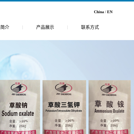
China
/
EN
司简介
产品展示
联系方式
介
吴中乙醛酸
境
吴中乙二醛
吴中尿囊素
吴中草酸