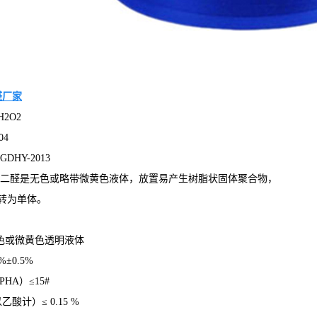
醛厂家
H2O2
04
DHY-2013
乙二醛是无色或略带微黄色液体，放置易产生树脂状固体聚合物，
转为单体。
无色或微黄色透明液体
%±0.5%
HA）≤15#
酸计）≤ 0.15 %