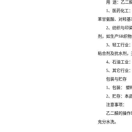
用 途：乙二
1、医药化工
苯甘氨酸、对羟基
2、纺织与印
剂，如生产SR织
3、轻工行业
粘合剂及抗水剂，
4、石油工业
5、其它行业
包装与贮存
1、包装： 塑
2、贮存：本
注意事项：
乙二醛的操作
充分水洗。