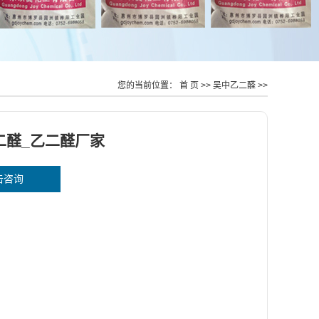
您的当前位置：
首 页
>>
吴中乙二醛
>>
二醛_乙二醛厂家
击咨询