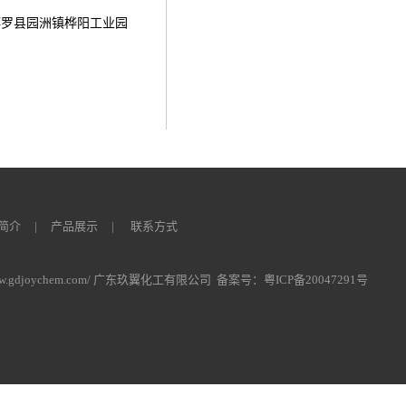
博罗县园洲镇桦阳工业园
简介
|
产品展示
|
联系方式
://www.gdjoychem.com/ 广东玖翼化工有限公司 备案号：
粤ICP备20047291号