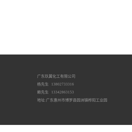
广东玖翼化工有限公司
杨先生 13802733316
赖先生 13342863153
地址:广东惠州市博罗县园洲镇桦阳工业园