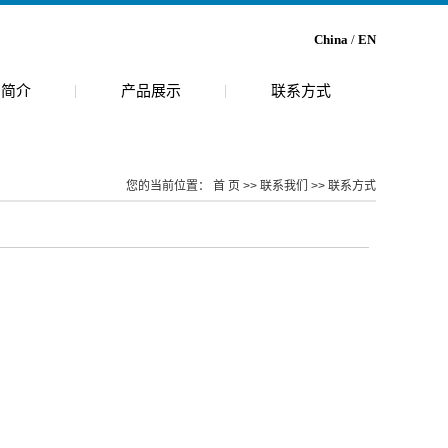
China
/
EN
司简介
产品展示
联系方式
介
乙醛酸
境
乙二醛
您的当前位置：
首 页
>>
联系我们
>>
联系方式
尿囊素
草酸