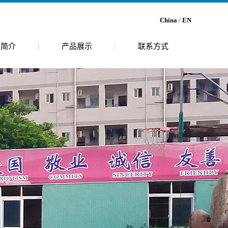
China
/
EN
司简介
产品展示
联系方式
介
乙醛酸
境
乙二醛
尿囊素
草酸