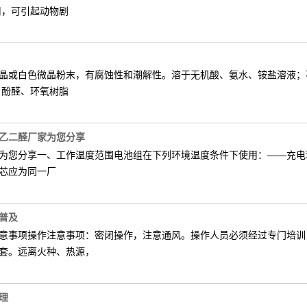
用，可引起动物剧
晶或白色微晶粉末，有腐蚀性和潮解性。溶于无机酸、氨水、铵盐溶液；
、酚醛、环氧树脂
乙二醛厂家为您分享
您分享一、工作温度范围电池组在下列环境温度条件下使用：——充电环境
芯应为同一厂
普及
意事项操作注意事项：密闭操作，注意通风。操作人员必须经过专门培训
套。远离火种、热源，
理