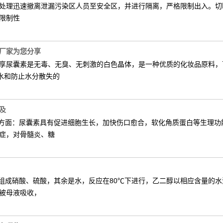
处理迅速撤离泄漏污染区人员至安全区，并进行隔离，严格限制出入。切
限制性
厂家为您分享
享尿囊素是无毒、无臭、无刺激的白色晶体，是一种优质的化妆品原料，
水和防止水分散失的
及
药方面：尿囊素具有促进细胞生长，加快伤口愈合，软化角质蛋白等生理
症，对骨髓炎、糖
组成硝酸、硫酸，其余是水，反应在80℃下进行，乙二醇以相应含量的水
被母液吸收，