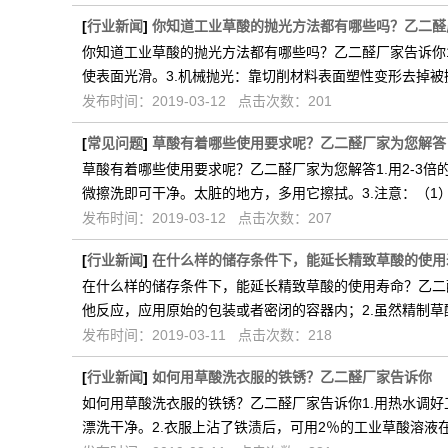
[
行业新闻
]
你知道工业草酸的抛光方法都有哪些吗？乙二醛
你知道工业草酸的抛光方法都有哪些吗？乙二醛厂家告诉你
使表面光滑。3.机械抛光：靠切削材料表面塑性变形去掉被
发布时间：2019-03-12 点击次数：201
[
常见问题
]
草酸有着哪些使用要求呢？乙二醛厂家为您解答
草酸有着哪些使用要求呢？乙二醛厂家为您解答1.用2-3
微擦洗即可干净。太脏的地方，多用它擦拭。3.注意：（1
发布时间：2019-03-12 点击次数：207
[
行业新闻
]
在什么样的储存条件下，能延长精致草酸的使用
在什么样的储存条件下，能延长精致草酸的使用寿命？乙二
他反应，应用原始的包装或者密闭的容器内；2.虽然精制草
发布时间：2019-03-11 点击次数：218
[
行业新闻
]
如何用草酸洗衣服的铁锈？乙二醛厂家告诉你
如何用草酸洗衣服的铁锈？乙二醛厂家告诉你1.用热水调好
漂洗干净。2.衣服上沾了铁渍后，可用2％的工业草酸溶液在