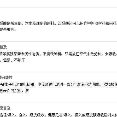
醛酸是杀虫剂，污水处理剂的原料。乙醛酸还可以用作中间漆材料和染
是杀虫剂，
普及
业草酸腐蚀某些金属性物质，不腐蚀塑料。只需放在空气中数分钟，会吸收
，但是，不能干
种可能性
.在锂离子电池充电初期，电流通过电池时一部分电能转化为热能，欧姆极
极表面的沉积，溶
您普及
途径:吸入、食入、经皮吸收。健康危害:吸入、摄入或经皮肤吸收后对人