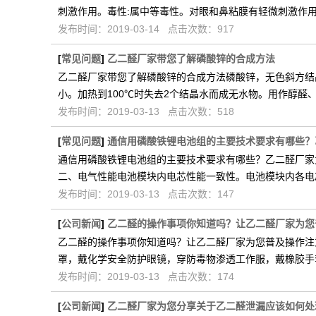
刺激作用。毒性:属中等毒性。对眼和鼻粘膜有轻微刺激作
发布时间：2019-03-14 点击次数：917
[
常见问题
]
乙二醛厂家带您了解磷酸锌的合成方法
乙二醛厂家带您了解磷酸锌的合成方法磷酸锌，无色斜方结
小。加热到100℃时失去2个结晶水而成无水物。用作醇醛
发布时间：2019-03-13 点击次数：518
[
常见问题
]
通信用磷酸铁锂电池组的主要技术要求有哪些？
通信用磷酸铁锂电池组的主要技术要求有哪些？乙二醛厂家为
二、电气性能电池模块内电芯性能一致性。电池模块内各电
发布时间：2019-03-13 点击次数：147
[
公司新闻
]
乙二醛的操作事项你知道吗？让乙二醛厂家为您
乙二醛的操作事项你知道吗？让乙二醛厂家为您普及操作注
罩，戴化学安全防护眼镜，穿防毒物渗透工作服，戴橡胶手
发布时间：2019-03-13 点击次数：174
[
公司新闻
]
乙二醛厂家为您分享关于乙二醛泄漏应该如何处