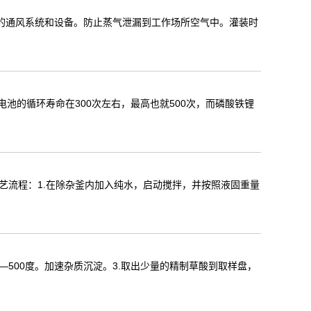
型的通风系统和设备。防止蒸气泄漏到工作场所空气中。灌装时
池的循环寿命在300次左右，最高也就500次，而磷酸铁锂
艺流程：1.在除杂釜内加入纯水，启动搅拌，并按照液固重量
—500度。加速杂质沉淀。3.取出少量的精制草酸到取样盘，