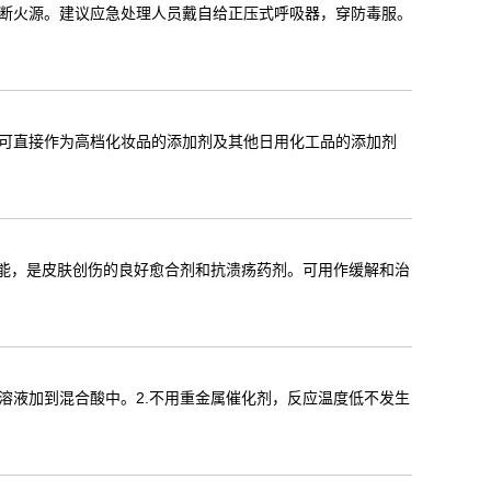
断火源。建议应急处理人员戴自给正压式呼吸器，穿防毒服。
可直接作为高档化妆品的添加剂及其他日用化工品的添加剂
功能，是皮肤创伤的良好愈合剂和抗溃疡药剂。可用作缓解和治
溶液加到混合酸中。2.不用重金属催化剂，反应温度低不发生