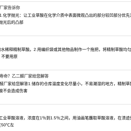
厂家告诉你
1.化学抛光：让工业草酸在化学介质中表面微观凸出的部分较凹部分优先
抛光后的凸部
倍的水稀释精制草酸。2.用编织袋或其他物品制作一个拖把，将精制草酸
）不要用原
寿命？乙二醛厂家给您解答
醛厂家给您解答1.储存的仓库温度变化尽量小，不易潮湿的地方，精制
酸不会造成伤害
工业草酸溶液，浓度在1％到1.5％之间，用油画笔蘸取草酸溶液，在溃
50℃左