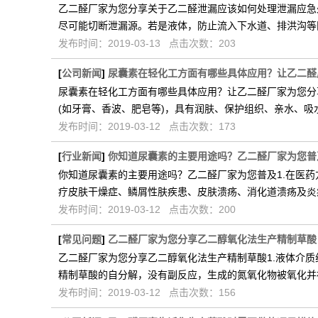
乙二醛厂家为您分享关于乙二醛泄漏应该如何处理泄漏应急
尽可能切断泄漏源。若是液体，防止流入下水道、排洪沟等
发布时间：2019-03-13 点击次数：203
[
公司新闻
]
尿囊素在轻化工方面有哪些具体应用？让乙二醛
尿囊素在轻化工方面有哪些具体应用？让乙二醛厂家为您分
(如牙膏、香波、肥皂等)，具有润肤、保护组织、亲水、吸
发布时间：2019-03-12 点击次数：173
[
行业新闻
]
你知道尿囊素的主要用途吗？乙二醛厂家为您普
你知道尿囊素的主要用途吗？乙二醛厂家为您普及1.在医
疗皮肤干燥症、鳞屑性肤疾患、皮肤溃疡、消化道溃疡及炎
发布时间：2019-03-12 点击次数：200
[
常见问题
]
乙二醛厂家为您分享乙二醇氧化法生产精制草酸
乙二醛厂家为您分享乙二醇氧化法生产精制草酸1.液体介质
精制草酸的自分解，没有副反应，生成的氮氧化物被氧化并
发布时间：2019-03-12 点击次数：156