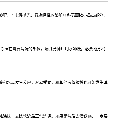
溶解。2.电解抛光：靠选择性的溶解材料表面微小凸出部分，
均匀涂抹在需要清洗的部位，隔几分钟后用水冲洗，必要地方稍
草酸和水易发生反应，容易受潮，和其他液体接触也可能发生其
迹处涂抹，去除锈迹后正常洗涤。如果是洗后去溃锈迹，一定要