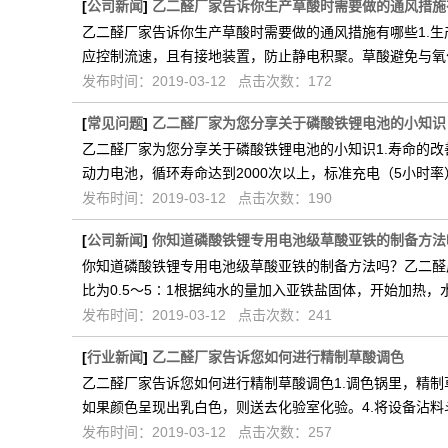
[
公司新闻
]
乙二醛厂家告诉你生产草酸时需要做的通风措施
乙二醛厂家告诉你生产草酸时需要做的通风措施有哪些1.
应控制流速，且有接地装置，防止静电积聚。草酸避免与氧
发布时间：2019-03-12 点击次数：172
[
常见问题
]
乙二醛厂家为您分享关于磷酸铁锂电池的小知识
乙二醛厂家为您分享关于磷酸铁锂电池的小知识1.寿命的改
动力电池，循环寿命达到2000次以上，标准充电（5小时率
发布时间：2019-03-12 点击次数：190
[
公司新闻
]
你知道磷酸铁锂专用电池级草酸亚铁的制备方法
你知道磷酸铁锂专用电池级草酸亚铁的制备方法吗？乙二醛
比为0.5～5∶1根据纯水的量加入亚铁盐固体，开始加热，
发布时间：2019-03-12 点击次数：241
[
行业新闻
]
乙二醛厂家告诉您如何进行精制草酸调色
乙二醛厂家告诉您如何进行精制草酸调色1.调色锅里，精制草
如果颜色呈现出乳白色，则送去化验室化验。4.将设备沾料
发布时间：2019-03-12 点击次数：257