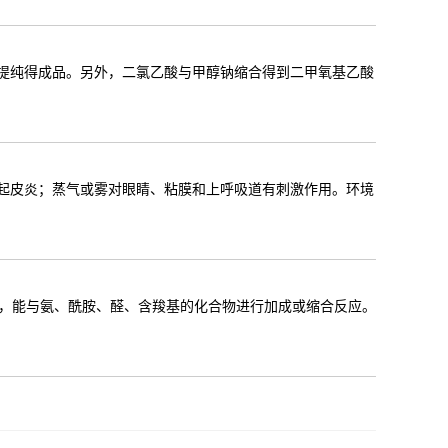
制提纯得成品。另外，二氯乙酸与甲醇钠缩合得到二甲氧基乙酸
引起皮炎；蒸气或雾对眼睛、粘膜和上呼吸道有刺激作用。环境
，能与氨、酰胺、醛、含羧基的化合物进行加成或缩合反应。