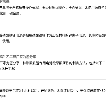
有哪些
生产草酸要严格遵守操作规程。要经过密闭操作，全面通风。2.使用防爆
化剂、碱金属、
善磷酸铁锂电池是指用磷酸铁锂作为正极材料的锂离子电池。长寿命铅酸电
）使用，
吗？乙二醛厂家为您分享
厂家为您分享一种磷酸铁锂专用电池级草酸亚铁的制备方法，包括以下工
水温升至80
酸须要沉淀2个小时以后，开始调色。2.沉淀过程中，要保持温度在450
斗得