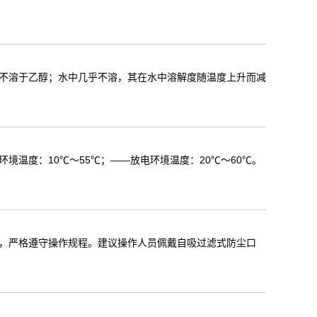
不溶于乙醇；水中几乎不溶，其在水中溶解度随温度上升而减
温度：10℃～55℃；——放电环境温度：20℃～60℃。
，严格遵守操作规程。建议操作人员佩戴自吸过滤式防尘口