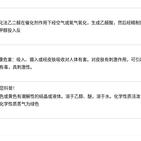
氧化法乙二醛在催化剂作用下经空气或氧气氧化，生成乙醛酸，然后经精
甲醇投入反
健康危害：吸入、摄入或经皮肤吸收对人体有害。对皮肤有刺激作用，可
有毒，具刺激性。
您科普！
色或黄色有潮解性的结晶或液体。溶于乙醇、醚，溶于水。化学性质活泼
化学性质蒸气为绿色