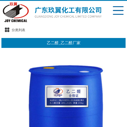
分类列表
乙二醛_乙二醛厂家