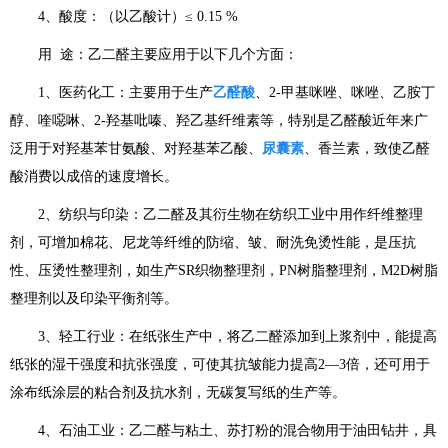
4、酸度：（以乙酸计）≤ 0.15 %
用 途：乙二醛主要应用于以下几个方面：
1、医药化工：主要用于生产
乙醛酸
、2-甲基咪唑、咪唑、乙胺丁
醇、喹噁啉、2-羟基吡嗪、羟乙基纤维素等，特别是乙醛酸近年来广
泛用于对羟基苯甘氨酸、对羟基苯乙酸、
尿囊素
、香兰素，致使乙醛
酸消费以成倍的速度增长。
2、纺织与印染：乙二醛及其衍生物在纺织工业中用作纤维整理
剂，可增加棉花、尼龙等纤维的防缩、皱、耐洗免烫性能，是压抗
性、压烫性整理剂，如生产SR织物整理剂，PN树脂整理剂，M2D树脂
整理剂以及印染平衡剂等。
3、轻工行业：在纸张生产中，将乙二醛添加到上浆剂中，能提高
纸张的湿干强度和抗张强度，可使其抗皱能力提高2—3倍，还可用于
涂布纸涂层的粘合剂及抗水剂，无碳复写纸的生产等。
4、石油工业：乙二醛与粘土、苏打粉的混合物用于油田钻井，具