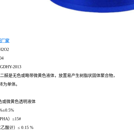
醛厂家
H2O2
04
DHY-2013
乙二醛是无色或略带微黄色液体，放置易产生树脂状固体聚合物，
转为单体。
无色或微黄色透明液体
%±0.5%
HA）≤15#
酸计）≤ 0.15 %