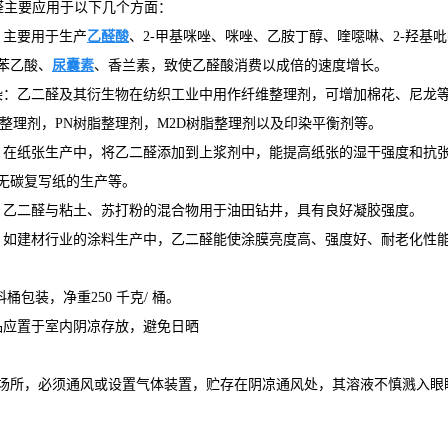
醛主要应用于以下几个方面：
：主要用于生产
乙醛酸
、2-甲基咪唑、咪唑、乙胺丁醇、喹噁啉、2-羟
苯乙酸、
尿囊素
、香兰素，致使乙醛酸消费以成倍的速度增长。
染：乙二醛及其衍生物在纺织工业中用作纤维整理剂，可增加棉花、尼龙
物整理剂，PN树脂整理剂，M2D树脂整理剂以及印染平衡剂等。
：在纸张生产中，将乙二醛添加到上浆剂中，能提高纸张的湿干强度和抗张
无碳复写纸的生产等。
：乙二醛与粘土、苏打粉的混合物用于油田钻井，具有良好凝胶强度。
：如建材行业的涂料生产中，乙二醛能使涂膜亮度高、强度好、耐老化性能
料桶包装，净重250 千克/ 桶。
品应置于室内阴凉存放，避免日晒
场所，必须通风或设置气体装置，贮存在阴凉通风处，其溶液不慎溅入眼