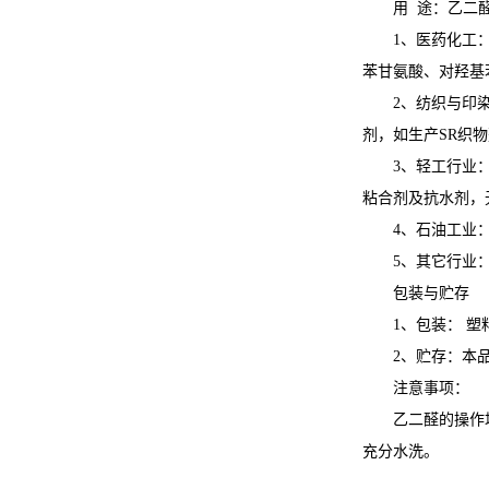
用 途：乙二
1、医药化工
苯甘氨酸、对羟基
2、纺织与印
剂，如生产SR织
3、轻工行业
粘合剂及抗水剂，
4、石油工业
5、其它行业
包装与贮存
1、包装： 塑
2、贮存：本
注意事项：
乙二醛的操作
充分水洗。