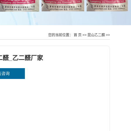
您的当前位置：
首 页
>>
昆山乙二醛
>>
二醛_乙二醛厂家
击咨询