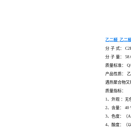
乙二醛
_
乙二
分 子 式： C2
分 子 量： 58.
质量标准： Q/G
产品性质： 
遇热聚合物又
质量指标：
1、外观 ：
2、含量： 40 
3、色度：（AP
4、酸度：（以乙