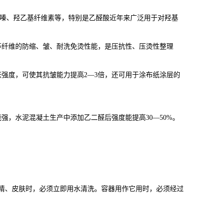
基吡嗪、羟乙基纤维素等，特别是乙醛酸近年来广泛用于对羟基
等纤维的防缩、皱、耐洗免烫性能，是压抗性、压烫性整理
强度，可使其抗皱能力提高2—3倍，还可用于涂布纸涂层的
强，水泥混凝土生产中添加乙二醛后强度能提高30—50%。
睛、皮肤时，必须立即用水清洗。容器用作它用时，必须经过