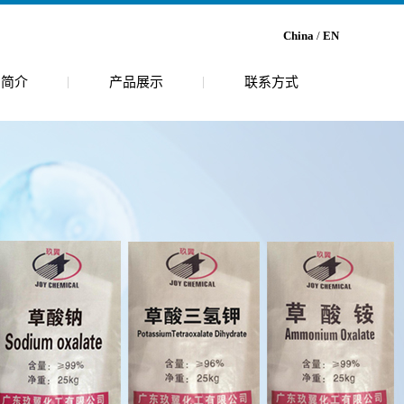
China
/
EN
司简介
产品展示
联系方式
介
昆山乙醛酸
境
昆山乙二醛
昆山尿囊素
昆山草酸