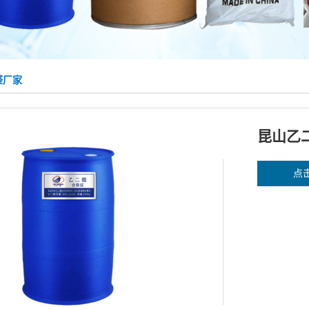
醛厂家
昆山乙
点